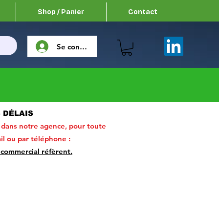
Shop / Panier
Contact
Se connecter
S DÉLAIS
 dans notre agence, pour toute
il ou par téléphone :
 commercial réfèrent.