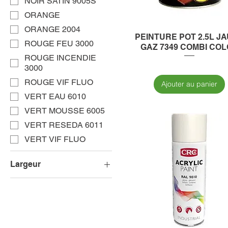
NOIR SATIN 9005S
ORANGE
ORANGE 2004
PEINTURE POT 2.5L J
ROUGE FEU 3000
GAZ 7349 COMBI CO
ROUGE INCENDIE
3000
ROUGE VIF FLUO
Ajouter au panier
VERT EAU 6010
VERT MOUSSE 6005
VERT RESEDA 6011
VERT VIF FLUO
Largeur
20mm
21mm
25mm
29mm