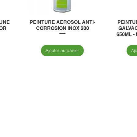
AUNE
PEINTURE AEROSOL ANTI-
PEINTU
LOR
CORROSION INOX 200
GALVA
650ML -
Ajouter au panier
Aj