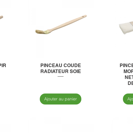
PIR
PINCEAU COUDE
PINC
RADIATEUR SOIE
MOR
NE
D
Ajouter au panier
Aj