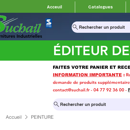
Acceuil
Catalogues
Rechercher un produit
nitures Industrielles
ÉDITEUR DE
FAITES VOTRE PANIER ET REC
Re
INFORMATION IMPORTANTE
:
demande de produits supplémentaires 
contact@suchail.fr
- 04 77 92 36 00 -
Rechercher un produit
Accueil
PEINTURE