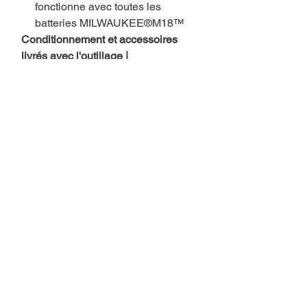
fonctionne avec toutes les
batteries MILWAUKEE®M18™
Conditionnement et accessoires
livrés avec l'outillage |
VISSEUSE A CHOCS 18 VOLTS
FUEL M18 FID3-0X - Milwaukee |
4933479864
HD Box, sans batterie, ni
chargeur
Vous aimerez aussi..