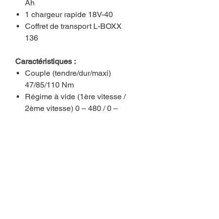
Ah
1 chargeur rapide 18V-40
Coffret de transport L-BOXX
136
Caractéristiques :
Couple (tendre/dur/maxi)
47/85/110 Nm
Régime à vide (1ère vitesse /
2ème vitesse) 0 – 480 / 0 –
2.100 tr/min
Type de batterie Lithium-ion
Plage de serrage du mandrin,
min./max. 1,5 / 13 mm
Tension de la batterie 18 V
Poids sans batterie 1,5 kg
Présélections de couple 25+1