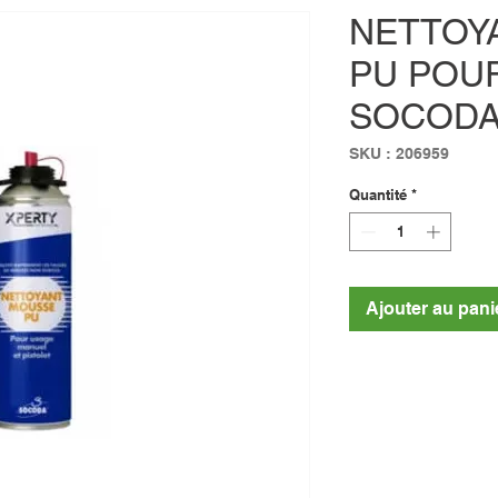
NETTOY
PU POU
SOCODA
SKU : 206959
Quantité
*
Ajouter au pani