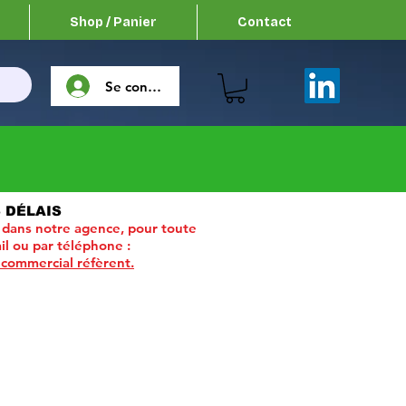
Shop / Panier
Contact
Se connecter
 DÉLAIS
 dans notre agence, pour toute
il ou par téléphone :
 commercial réfèrent.