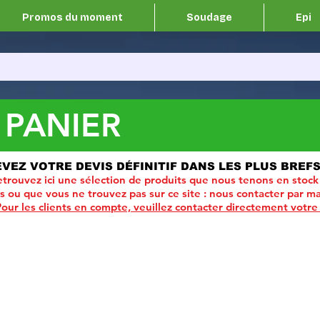
Promos du moment
Soudage
Epi
 PANIER
EVEZ VOTRE DEVIS DÉFINITIF DANS LES PLUS BREFS
trouvez ici une sélection de produits que nous tenons en stock
ou que vous ne trouvez pas sur ce site :
nous contacter par ma
Pour les clients en compte, veuillez contacter directement votre