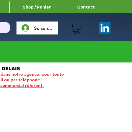
Shop / Panier
Contact
Se connecter
 DÉLAIS
 dans notre agence, pour toute
il ou par téléphone :
 commercial réfèrent.