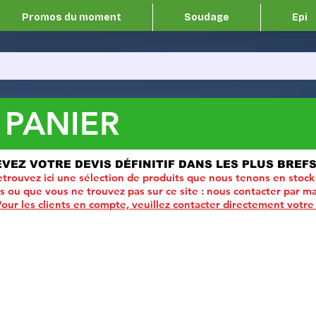
Promos du moment
Soudage
Epi
 PANIER
EVEZ VOTRE DEVIS DÉFINITIF DANS LES PLUS BREFS
trouvez ici une sélection de produits que nous tenons en stock
ou que vous ne trouvez pas sur ce site :
nous contacter par ma
Pour les clients en compte, veuillez contacter directement votre