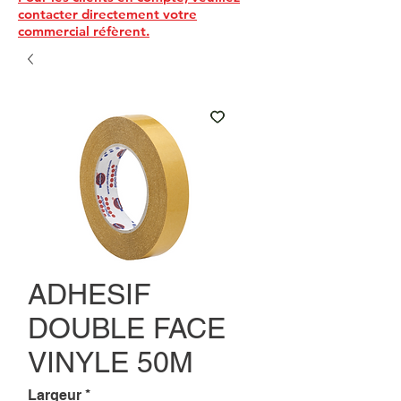
contacter directement votre
commercial réfèrent.
ADHESIF
DOUBLE FACE
VINYLE 50M
Largeur
*