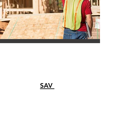
Nos Services
SAV
Depuis plusieurs années, notre
Service Après-Vente (S.A.V.) est un
département essentiel de notre
société. En effet, il a toujours été
important, pour nous, de vous
accompagner tout au long de votre
processus d’achat et même après !