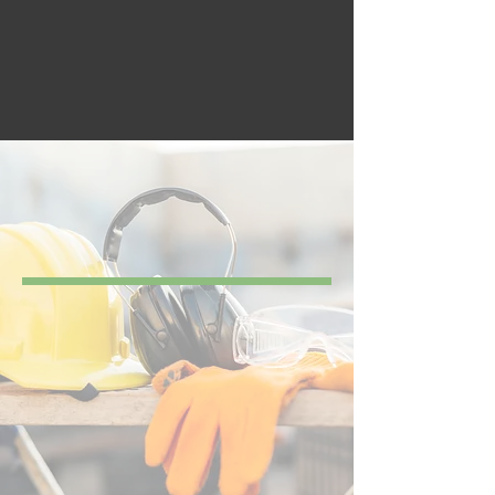
Suchail, des experts à votre
service depuis plus de 100
ans!
Equipement de
protection
individuelle (EPI)
Découvrez les produits de notre
gamme EPI, ici vous trouverez les
coordonnées de nos spécialistes qui
pourront répondre à toutes vos
demandes !