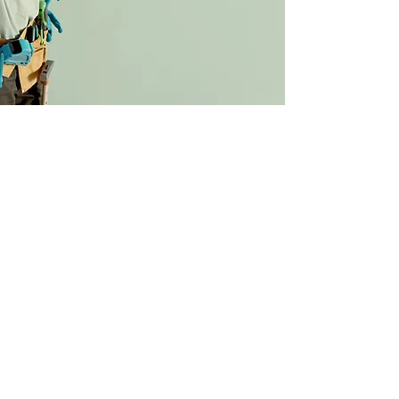
À Propos
Nos conseils et services font la différence.
En effet, c’est grâce à nos collaborateurs
de qualités proposant une large et
profonde gamme de plus de 25 000
références stockées que SUCHAIL est
capable de répondre aux besoins des