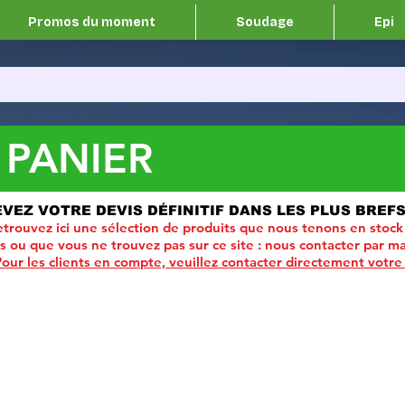
Promos du moment
Soudage
Epi
 PANIER
EVEZ VOTRE DEVIS DÉFINITIF DANS LES PLUS BREFS
trouvez ici une sélection de produits que nous tenons en stock
ou que vous ne trouvez pas sur ce site :
nous contacter par ma
Pour les clients en compte, veuillez contacter directement votre