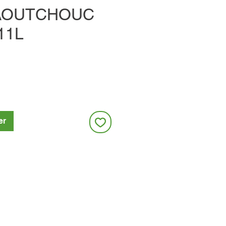
AOUTCHOUC
11L
er