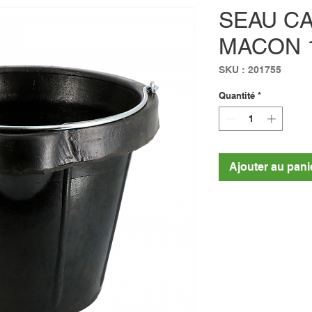
SEAU C
MACON 
SKU : 201755
Quantité
*
Ajouter au pani