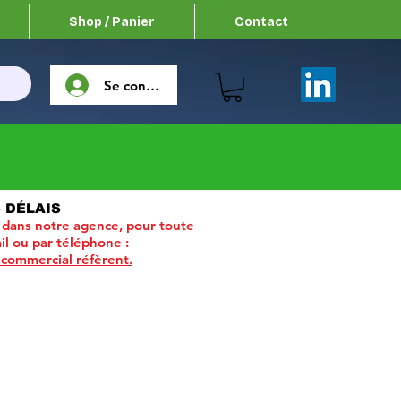
Shop / Panier
Contact
Se connecter
 DÉLAIS
 dans notre agence, pour toute
il ou par téléphone :
 commercial réfèrent.