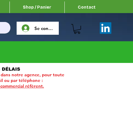
Shop / Panier
Contact
Se connecter
 DÉLAIS
 dans notre agence, pour toute
il ou par téléphone :
 commercial réfèrent.