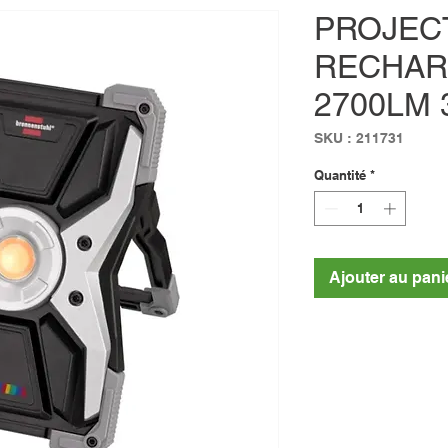
PROJEC
RECHAR
2700LM 
SKU : 211731
Quantité
*
Ajouter au pani