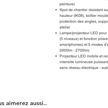
peinture)
Spot de chantier résistant a
hauteur (IK08), boîtier mou
protection des angles, suppor
atelier
Lampe/projecteur LED pour a
(5 niveaux) et fonction pow
smartphones) et 5 modes d'é
2000lm - 2700lm)
Projecteur LED mobile et re
intensité lumineuse puissan
sans réseau électrique - a
s aimerez aussi..