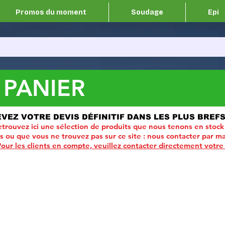
Promos du moment
Soudage
Epi
 PANIER
EVEZ VOTRE DEVIS DÉFINITIF DANS LES PLUS BREFS
trouvez ici une sélection de produits que nous tenons en stock
ou que vous ne trouvez pas sur ce site :
nous contacter par ma
Pour les clients en compte, veuillez contacter directement votre