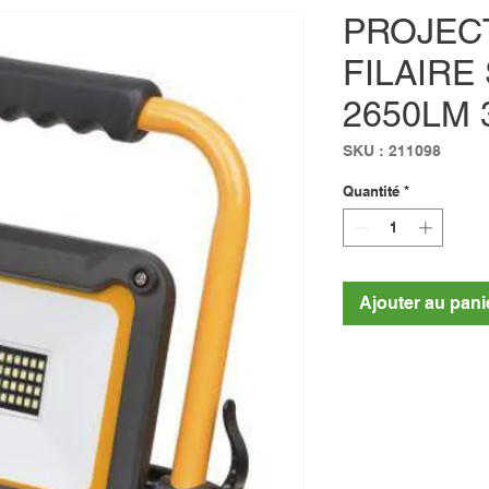
PROJEC
FILAIRE
2650LM 
SKU : 211098
Quantité
*
Ajouter au pani