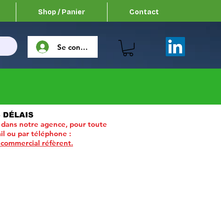
Shop / Panier
Contact
Se connecter
 DÉLAIS
 dans notre agence, pour toute
il ou par téléphone :
 commercial réfèrent.