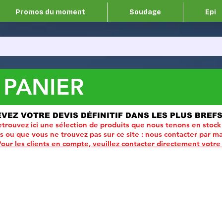
Promos du moment
Soudage
Epi
 PANIER
EVEZ VOTRE DEVIS DÉFINITIF DANS LES PLUS BREFS
trouvez ici une sélection de produits que nous tenons en stock
ou que vous ne trouvez pas sur ce site :
nous contacter par ma
Pour les clients en compte, veuillez contacter directement votre