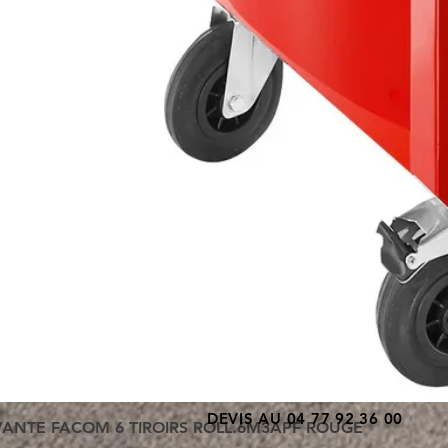
DEVIS AU 04 77 92 36 00
VANTE FACOM 6 TIROIRS ROLL.6M3APF ROUGE