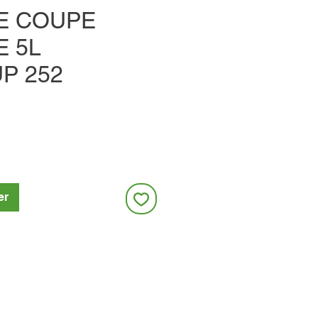
DE COUPE
E 5L
P 252
er