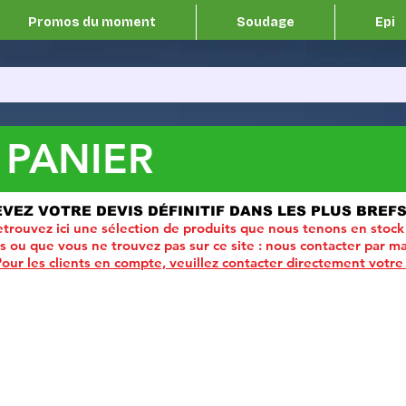
Promos du moment
Soudage
Epi
 PANIER
EVEZ VOTRE DEVIS DÉFINITIF DANS LES PLUS BREFS
trouvez ici une sélection de produits que nous tenons en stock
ou que vous ne trouvez pas sur ce site :
nous contacter par ma
Pour les clients en compte, veuillez contacter directement votre