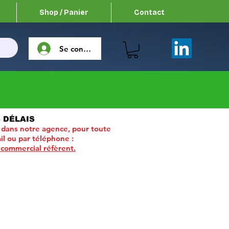
Shop / Panier
Contact
Se connecter
 DÉLAIS
 dans notre agence, pour toute
il ou par téléphone :
 commercial réfèrent.