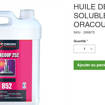
HUILE 
SOLUBL
ORACOU
SKU : 206673
Quantité
*
Ajouter au pani