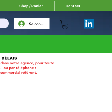
Shop / Panier
Contact
Se connecter
 DÉLAIS
 dans notre agence, pour toute
il ou par téléphone :
 commercial réfèrent.