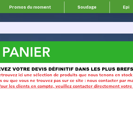
Promos du moment
Soudage
Epi
 PANIER
EVEZ VOTRE DEVIS DÉFINITIF DANS LES PLUS BREFS
trouvez ici une sélection de produits que nous tenons en stock
ou que vous ne trouvez pas sur ce site :
nous contacter par ma
Pour les clients en compte, veuillez contacter directement votre