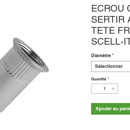
ECROU 
SERTIR 
TETE FR
SCELL-I
Diamètre
*
Sélectionner
Quantité
*
Ajouter au pani