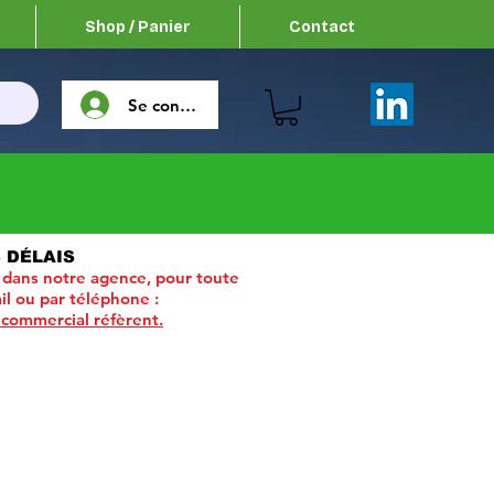
Shop / Panier
Contact
Se connecter
 DÉLAIS
 dans notre agence, pour toute
il ou par téléphone :
 commercial réfèrent.