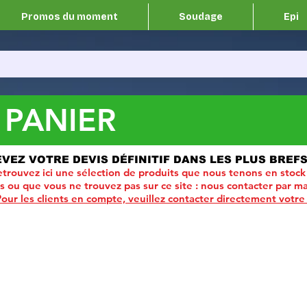
Promos du moment
Soudage
Epi
 PANIER
EVEZ VOTRE DEVIS DÉFINITIF DANS LES PLUS BREFS
trouvez ici une sélection de produits que nous tenons en stock
ou que vous ne trouvez pas sur ce site :
nous contacter par ma
Pour les clients en compte, veuillez contacter directement votre