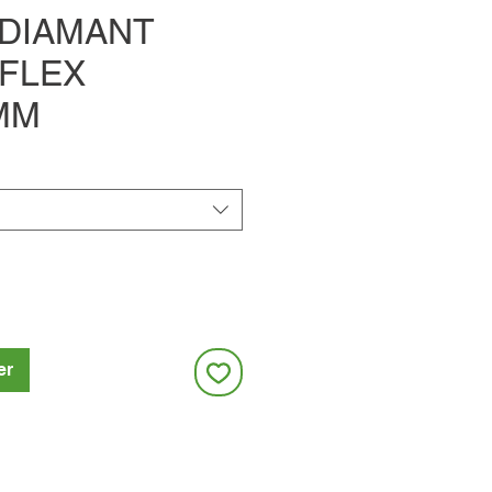
 DIAMANT
FLEX
MM
er