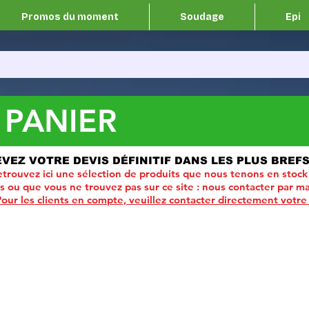
Promos du moment
Soudage
Epi
 PANIER
EVEZ VOTRE DEVIS DÉFINITIF DANS LES PLUS BREFS
trouvez ici une sélection de produits que nous tenons en stock
ou que vous ne trouvez pas sur ce site :
nous contacter par ma
Pour les clients en compte, veuillez contacter directement votre