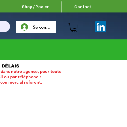
Shop / Panier
Contact
Se connecter
 DÉLAIS
 dans notre agence, pour toute
il ou par téléphone :
 commercial réfèrent.