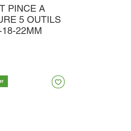
T PINCE A
RE 5 OUTILS
6-18-22MM
er