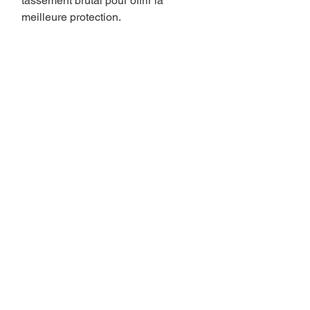
tassement brutal pour offrir la
meilleure protection.
Vous aimerez aussi..