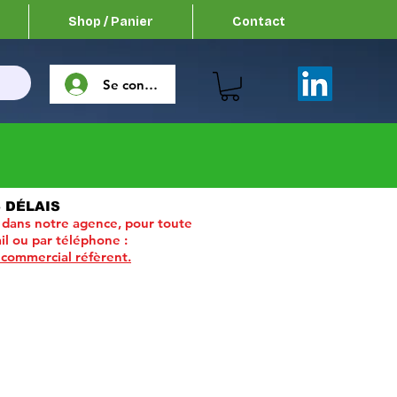
Shop / Panier
Contact
Se connecter
 DÉLAIS
 dans notre agence, pour toute
il ou par téléphone :
 commercial réfèrent.