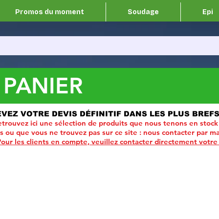
Promos du moment
Soudage
Epi
 PANIER
EVEZ VOTRE DEVIS DÉFINITIF DANS LES PLUS BREFS
trouvez ici une sélection de produits que nous tenons en stock
ou que vous ne trouvez pas sur ce site :
nous contacter par ma
Pour les clients en compte, veuillez contacter directement votre