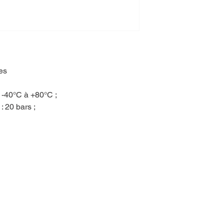
res
e -40°C à +80°C ;
: 20 bars ;