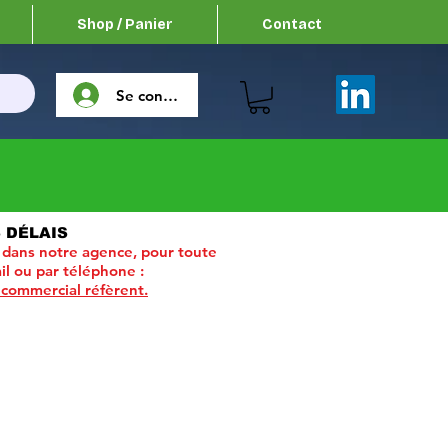
Shop / Panier
Contact
Se connecter
 DÉLAIS
 dans notre agence, pour toute
il ou par téléphone :
 commercial réfèrent.