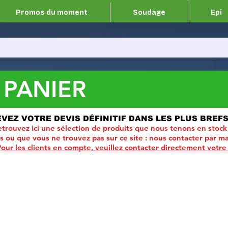
Promos du moment
Soudage
Epi
 PANIER
EVEZ VOTRE DEVIS DÉFINITIF DANS LES PLUS BREFS
trouvez ici une sélection de produits que nous tenons en stock
ou que vous ne trouvez pas sur ce site :
nous contacter par ma
Pour les clients en compte, veuillez contacter directement votre