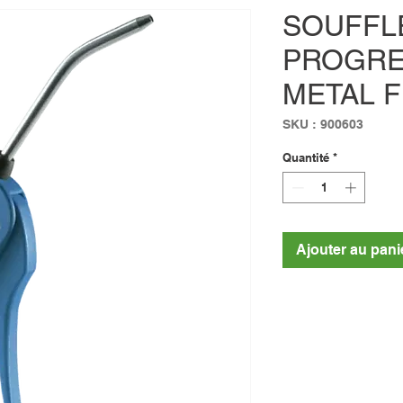
SOUFFL
PROGRE
METAL F 
SKU : 900603
Quantité
*
Ajouter au pani