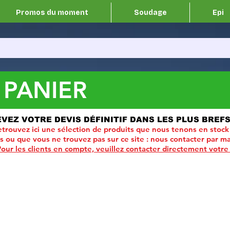
Promos du moment
Soudage
Epi
 PANIER
EVEZ VOTRE DEVIS DÉFINITIF DANS LES PLUS BREFS
trouvez ici une sélection de produits que nous tenons en stock
ou que vous ne trouvez pas sur ce site :
nous contacter par ma
Pour les clients en compte, veuillez contacter directement votre