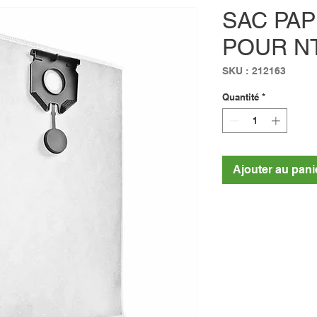
SAC PA
POUR NT
SKU : 212163
Quantité
*
Ajouter au pani