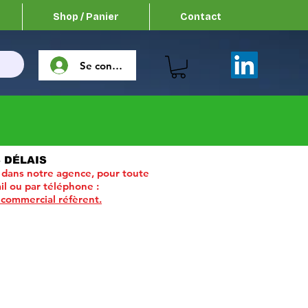
Shop / Panier
Contact
Se connecter
 DÉLAIS
 dans notre agence, pour toute
il ou par téléphone :
 commercial réfèrent.