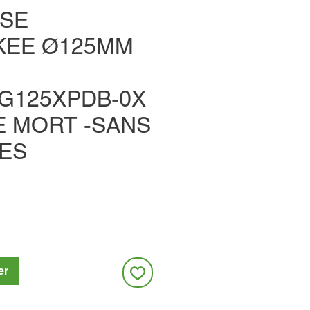
SE
KEE Ø125MM
G125XPDB-0X
E MORT -SANS
IES
er