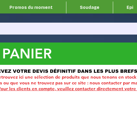
Promos du moment
Soudage
Epi
 PANIER
EVEZ VOTRE DEVIS DÉFINITIF DANS LES PLUS BREFS
trouvez ici une sélection de produits que nous tenons en stock
ou que vous ne trouvez pas sur ce site :
nous contacter par ma
Pour les clients en compte, veuillez contacter directement votre