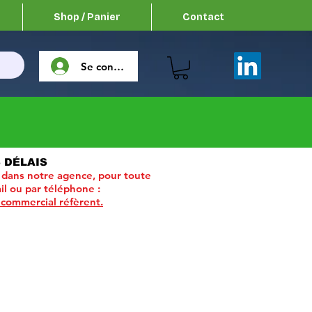
Shop / Panier
Contact
Se connecter
 DÉLAIS
 dans notre agence, pour toute
il ou par téléphone :
 commercial réfèrent.