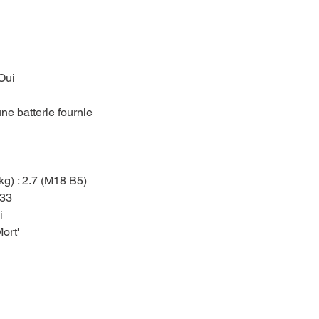
Oui
ne batterie fournie
kg) : 2.7 (M18 B5)
 33
i
ort'