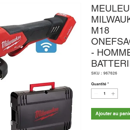
MEULEU
MILWAU
M18
ONEFSA
- HOMM
BATTER
SKU : 967626
Quantité
*
Ajouter au pani