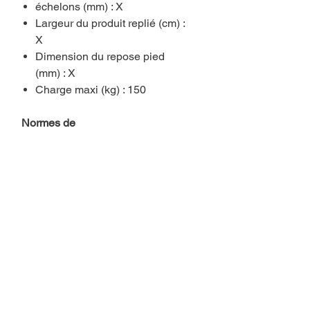
échelons (mm) : X
Largeur du produit replié (cm) :
X
Dimension du repose pied
(mm) : X
Charge maxi (kg) : 150
Normes de
protection Echafaudages roulants
aluminium X-tower plancher
Tubesca-Comabi | 22405530
Normes : Non visé par la
norme
Décret : 2004-924
Label NF : NON
Vous aimerez aussi..