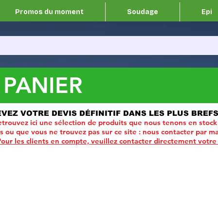
Promos du moment
Soudage
Epi
 PANIER
EVEZ VOTRE DEVIS DÉFINITIF DANS LES PLUS BREFS
trouvez ici une sélection de produits que nous tenons en stock
ou que vous ne trouvez pas sur ce site :
nous contacter par ma
Pour les clients en compte, veuillez contacter directement votre