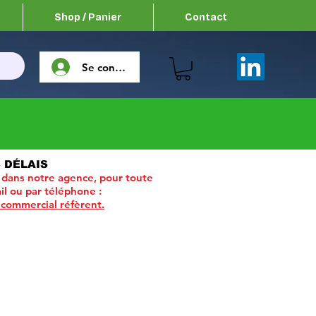
Shop / Panier
Contact
Se connecter
 DÉLAIS
 dans notre agence, pour toute
il ou par téléphone :
 commercial réfèrent.