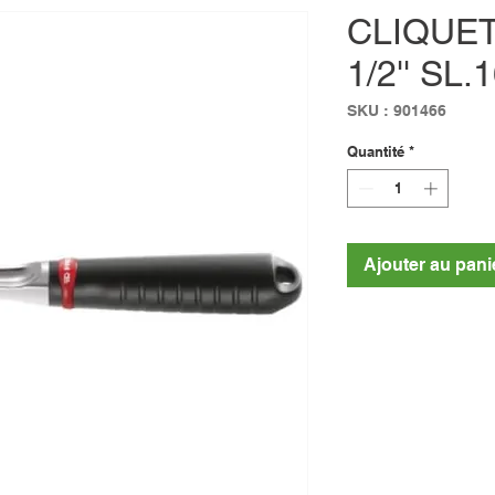
CLIQUE
1/2'' SL
SKU : 901466
Quantité
*
Ajouter au pani