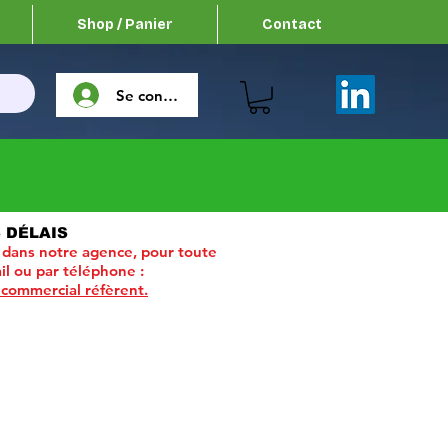
Shop / Panier
Contact
Se connecter
 DÉLAIS
 dans notre agence, pour toute
il ou par téléphone :
 commercial réfèrent.