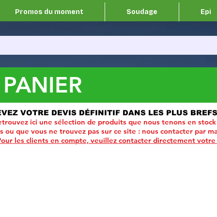
Promos du moment
Soudage
Epi
 PANIER
EVEZ VOTRE DEVIS DÉFINITIF DANS LES PLUS BREFS
trouvez ici une sélection de produits que nous tenons en stock
ou que vous ne trouvez pas sur ce site :
nous contacter par ma
Pour les clients en compte, veuillez contacter directement votre