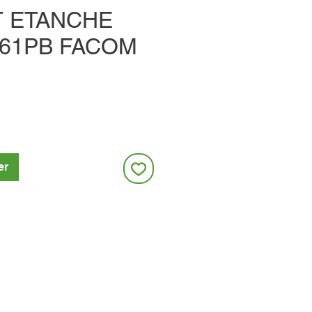
T ETANCHE
.161PB FACOM
er