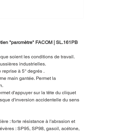
tretien "parcmètre" FACOM | SL.161PB
que soient les conditions de travail.
ssières industrielles.
reprise à 5° degrés .
 même main gantée. Permet la
n.
met d'appuyer sur la tête du cliquet
isque d'inversion accidentelle du sens
re : forte résistance à l'abrasion et
 sévères : SP95, SP98, gasoil, acétone,