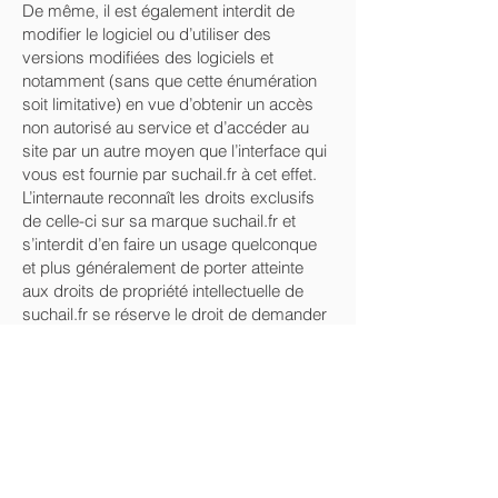
De même, il est également interdit de
modifier le logiciel ou d’utiliser des
versions modifiées des logiciels et
notamment (sans que cette énumération
soit limitative) en vue d’obtenir un accès
non autorisé au service et d’accéder au
site par un autre moyen que l’interface qui
vous est fournie par suchail.fr à cet effet.
L’internaute reconnaît les droits exclusifs
de celle-ci sur sa marque suchail.fr et
s’interdit d’en faire un usage quelconque
et plus généralement de porter atteinte
aux droits de propriété intellectuelle de
suchail.fr se réserve le droit de demander
des dommages et intérêts en cas de
contrefaçon et plus généralement
d’atteinte à ses droits de propriété
intellectuelle.
Accès au Site
L’Internaute fait son affaire personnelle de